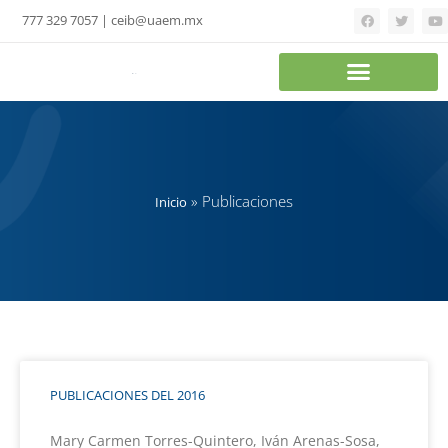
777 329 7057 | ceib@uaem.mx
»
Publicaciones
Inicio
PUBLICACIONES DEL 2016
Mary Carmen Torres-Quintero, Iván Arenas-Sosa,