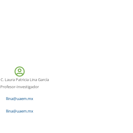
 C. Laura Patricia Lina García
Profesor-Investigador
llina@uaem.mx
llina@uaem.mx