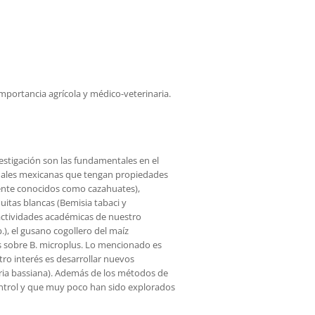
mportancia agrícola y médico-veterinaria.
nvestigación son las fundamentales en el
cinales mexicanas que tengan propiedades
nmente conocidos como cazahuates),
tas blancas (Bemisia tabaci y
 actividades académicas de nuestro
), el gusano cogollero del maíz
s sobre B. microplus. Lo mencionado es
tro interés es desarrollar nuevos
ia bassiana). Además de los métodos de
ontrol y que muy poco han sido explorados