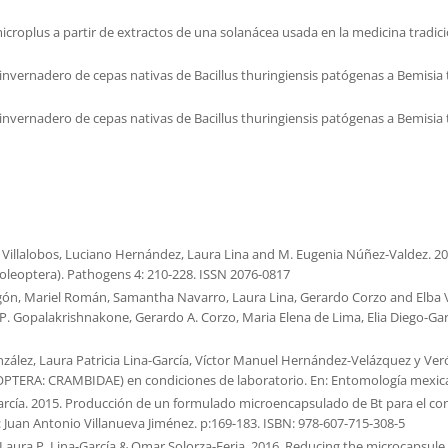
icroplus a partir de extractos de una solanácea usada en la medicina trad
invernadero de cepas nativas de Bacillus thuringiensis patógenas a Bemisia ta
invernadero de cepas nativas de Bacillus thuringiensis patógenas a Bemisia ta
. Villalobos, Luciano Hernández, Laura Lina and M. Eugenia Núñez-Valdez. 201
oleoptera). Pathogens 4: 210-228. ISSN 2076-0817
n, Mariel Román, Samantha Navarro, Laura Lina, Gerardo Corzo and Elba Vill
 P. Gopalakrishnakone, Gerardo A. Corzo, Maria Elena de Lima, Elia Diego-Gar
nzález, Laura Patricia Lina-García, Víctor Manuel Hernández-Velázquez y Ve
DOPTERA: CRAMBIDAE) en condiciones de laboratorio. En: Entomología mexica
García. 2015. Producción de un formulado microencapsulado de Bt para el cont
d: Juan Antonio Villanueva Jiménez. p:169-183. ISBN: 978-607-715-308-5
as, Laura P. Lina-García & Omar Solorza-Feria. 2016. Reducing the microcapsu