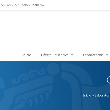
777 329 7057 | ceib@uaem.mx
Inicio
Oferta Educativa
Laboratorios
»
Inicio
Laborator