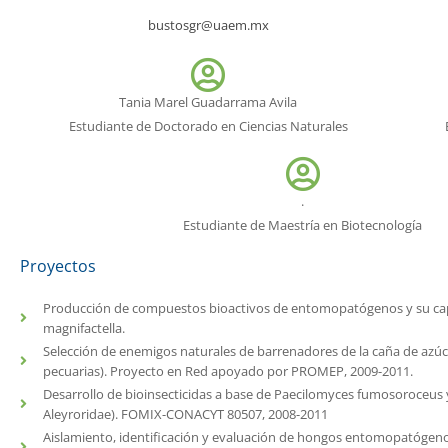
bustosgr@uaem.mx
Tania Marel Guadarrama Avila
Estudiante de Doctorado en Ciencias Naturales
.
Estudiante de Maestría en Biotecnología
Proyectos
Producción de compuestos bioactivos de entomopatógenos y su capa
magnifactella.
Selección de enemigos naturales de barrenadores de la caña de azúca
pecuarias). Proyecto en Red apoyado por PROMEP, 2009-2011.
Desarrollo de bioinsecticidas a base de Paecilomyces fumosoroceus y
Aleyroridae). FOMIX-CONACYT 80507, 2008-2011
Aislamiento, identificación y evaluación de hongos entomopatógenos