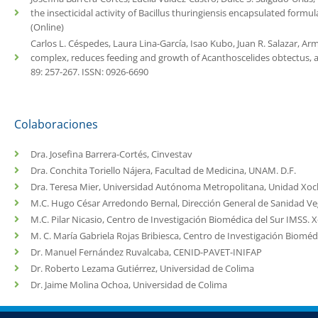
the insecticidal activity of Bacillus thuringiensis encapsulated for
(Online)
Carlos L. Céspedes, Laura Lina-García, Isao Kubo, Juan R. Salazar, Arm
complex, reduces feeding and growth of Acanthoscelides obtectus, a
89: 257-267. ISSN: 0926-6690
Colaboraciones
Dra. Josefina Barrera-Cortés, Cinvestav
Dra. Conchita Toriello Nájera, Facultad de Medicina, UNAM. D.F.
Dra. Teresa Mier, Universidad Autónoma Metropolitana, Unidad Xoch
M.C. Hugo César Arredondo Bernal, Dirección General de Sanidad V
M.C. Pilar Nicasio, Centro de Investigación Biomédica del Sur IMSS. 
M. C. María Gabriela Rojas Bribiesca, Centro de Investigación Bioméd
Dr. Manuel Fernández Ruvalcaba, CENID-PAVET-INIFAP
Dr. Roberto Lezama Gutiérrez, Universidad de Colima
Dr. Jaime Molina Ochoa, Universidad de Colima