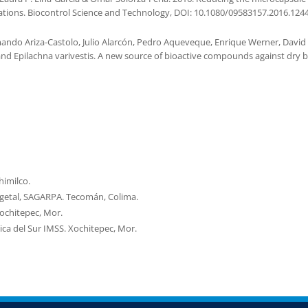
mulations. Biocontrol Science and Technology, DOI: 10.1080/09583157.2016.124
ando Ariza-Castolo, Julio Alarcón, Pedro Aqueveque, Enrique Werner, David S. Se
nd Epilachna varivestis. A new source of bioactive compounds against dry b
imilco.
egetal, SAGARPA. Tecomán, Colima.
Xochitepec, Mor.
ica del Sur IMSS. Xochitepec, Mor.