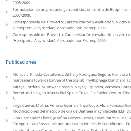
2005-2009.
Formulación de un producto garrapaticida en contra de Boophilus m
2007-2009.
Corresponsable del Proyecto: Caracterización y evaluación in vitro e 
(Hemiptera: Aleyroridae). Aprobado por Promep 2009.
Corresponsable del Proyecto: Caracterización y evaluación in vitro e 
(Hemiptera: Aleyroridae). Aprobado por Promep 2009.
Publicaciones
Mónica L. Pineda-Castellanos, Zitlhally Rodríguez-Segura, Francisco J
marcescens towards Larvae of the Scarab Phyllophaga blanchardi (C
Mireya Cordero, M. Anwar Hossain, Nayely Espinoza, Verónica Obregó
Receptors Using an Insecticidal Spider Toxin. En: Spider Venom. Eds:
3
Jorge Cuevas-Molina, Adriana Gabriela Trejo-Loyo, Alicia Fonseca-Go
Modificaciones del método de cría de Diatraea magnifactella (LEPI
Lina Hernández Flores, Josefina Barrera Cortes, Laura Patricia Lina 
En: Agricultura Sostenible por una transición desde lo tradicional. E
Josefina Barrera-Cortés, Lucila Valdez-Castro, Dulce S. Salgado-Uri