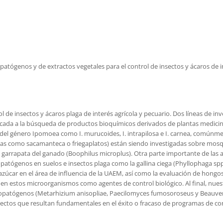
atógenos y de extractos vegetales para el control de insectos y ácaros de i
rol de insectos y ácaros plaga de interés agrícola y pecuario. Dos líneas de i
 enfocada a la búsqueda de productos bioquímicos derivados de plantas medi
es del género Ipomoea como I. murucoides, I. intrapilosa e I. carnea, comú
 como sacamanteca o friegaplatos) están siendo investigadas sobre mosqui
a garrapata del ganado (Boophilus microplus). Otra parte importante de las
atógenos en suelos e insectos plaga como la gallina ciega (Phyllophaga spp.
zúcar en el área de influencia de la UAEM, así como la evaluación de hongo
nen estos microorganismos como agentes de control biológico. Al final, nues
opatógenos (Metarhizium anisopliae, Paecilomyces fumosoroseus y Beauver
spectos que resultan fundamentales en el éxito o fracaso de programas de c