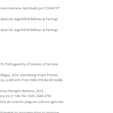
icional mexicana. Aprobado por CONACYT
baci (B. argentifolii Bellows & Perring)
baci (B. argentifolii Bellows & Perring)
5. Pathogenicity of Isolates of Serratia
egas. 2016. Identifying Insect Protein
cía. p 405-418. Print ISBN 978-94-007-6388-
rónica Obregón-Barboza. 2015.
na Vol 2: 148-154. ISSN: 2448-475X
rol de insectos plaga en cultivos agrícolas.
le diameter by microemulsion to improve