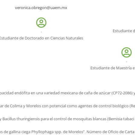
veronica.obregon@uaem.mx
.
Estudiante 
Estudiante de Doctorado en Ciencias Naturales
.
Estudiante de Maestría e
cidad endófita en una variedad mexicana de caña de azúcar (CP72-2086) y 
r de Colima y Morelos con potencial como agentes de control biológico (Red
 Bacillus thuringiensis para el control de mosquitas blancas (Bemisia tabac
 de gallina ciega Phyllophaga spp. de Morelos”. Número de Oficio de Carta