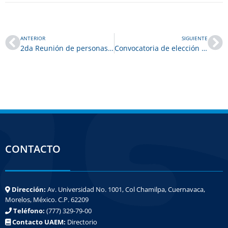
ANTERIOR
SIGUIENTE
2da Reunión de personas estudiantes y egresadas de la Maestría en Investigación y Desarrollo de Plantas Medicinales
Convocatoria de elección de la persona titular de la Dirección del Centro de Investigación en Biotecnología
CONTACTO
Dirección:
Av. Universidad No. 1001, Col Chamilpa, Cuernavaca,
Morelos, México. C.P. 62209
Teléfono:
(777) 329-79-00
Contacto UAEM:
Directorio