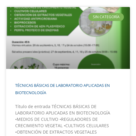
SIN CATEGORÍA
TÉCNICAS BÁSICAS DE LABORATORIO APLICADAS EN
BIOTECNOLOGÍA
Título de entrada TÉCNICAS BÁSICAS DE
LABORATORIO APLICADAS EN BIOTECNOLOGÍA
•MEDIOS DE CULTIVO •REGULADORES DE
CRECIMIENTO VEGETAL •CULTIVOS CELULARES
•OBTENCIÓN DE EXTRACTOS VEGETALES