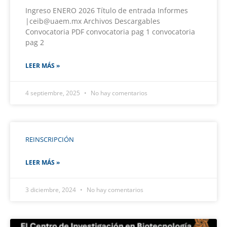
Ingreso ENERO 2026 Título de entrada Informes
|ceib@uaem.mx Archivos Descargables
Convocatoria PDF convocatoria pag 1 convocatoria
pag 2
LEER MÁS »
4 septiembre, 2025
No hay comentarios
REINSCRIPCIÓN
LEER MÁS »
3 diciembre, 2024
No hay comentarios