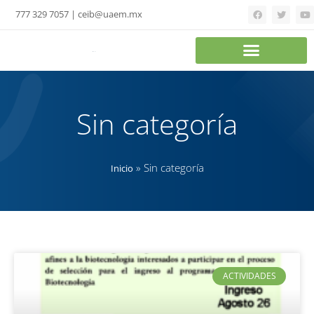
777 329 7057 | ceib@uaem.mx
Sin categoría
»
Sin categoría
Inicio
ACTIVIDADES